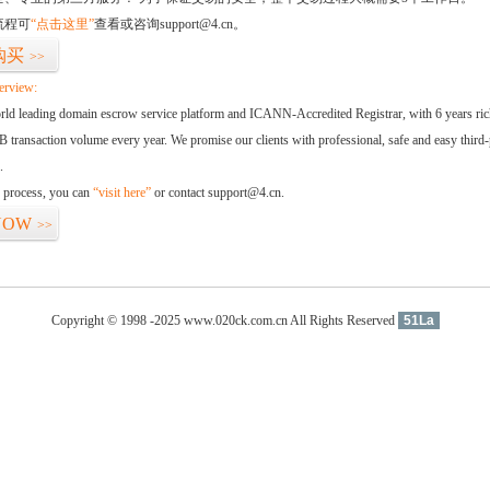
流程可
“点击这里”
查看或咨询support@4.cn。
购买
>>
erview:
orld leading domain escrow service platform and ICANN-Accredited Registrar, with 6 years ri
 transaction volume every year. We promise our clients with professional, safe and easy third-
.
d process, you can
“visit here”
or contact support@4.cn.
NOW
>>
Copyright © 1998 -2025 www.020ck.com.cn All Rights Reserved
51La