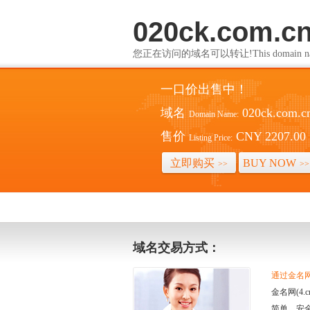
020ck.com.c
您正在访问的域名可以转让!This domain name i
一口价出售中！
域名
020ck.com.c
Domain Name:
售价
CNY 2207.00
Listing Price:
立即购买
BUY NOW
>>
>>
域名交易方式：
通过金名网(
金名网(4
简单、安