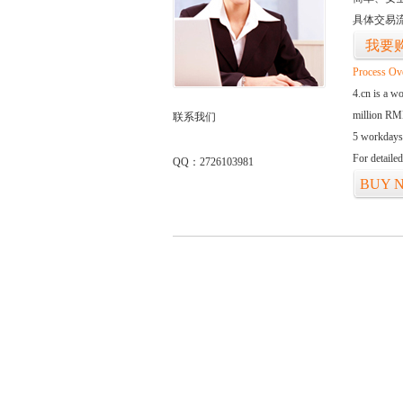
具体交易
我要
Process Ov
4.cn is a w
million RMB
联系我们
5 workdays
For detaile
QQ：2726103981
BUY 